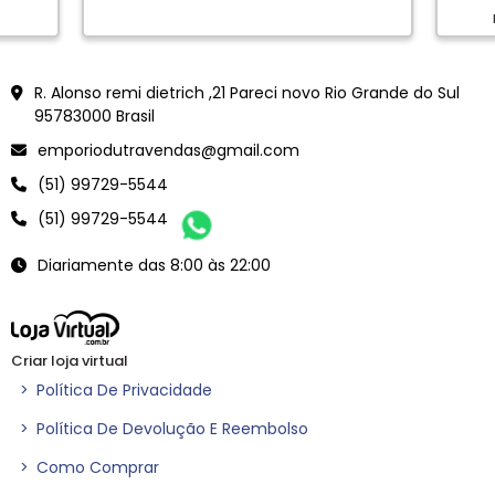
en
<meta name="google-site-verification" content="Vjy-jXCWdJWor6B5dVacZF0Ve6YLtk6oB0rVEFnmYJ
R. Alonso remi dietrich ,21 Pareci novo Rio Grande do Sul
95783000 Brasil
emporiodutravendas@gmail.com
(51) 99729-5544
(51) 99729-5544
Diariamente das 8:00 às 22:00
Criar loja virtual
>
Política De Privacidade
>
Política De Devolução E Reembolso
>
Como Comprar