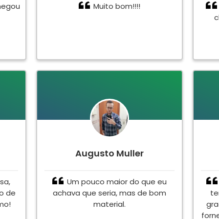
hegou
Muito bom!!!!
c
Augusto Muller
sa,
Um pouco maior do que eu
to de
achava que seria, mas de bom
te
mo!
material.
gra
forn