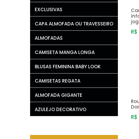
EXCLUSIVAS
Ca
inf
jog
CAPA ALMOFADA OU TRAVESSEIRO
R$
ALMOFADAS
CAMISETA MANGA LONGA
BLUSAS FEMININA BABY LOOK
CAMISETAS REGATA
ALMOFADA GIGANTE
Ro
Do
AZULEJO DECORATIVO
R$