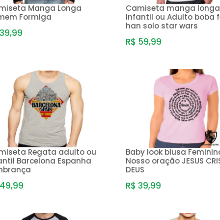
miseta Manga Longa
Camiseta manga longa
mem Formiga
Infantil ou Adulto boba f
han solo star wars
 39,99
R$ 59,99
miseta Regata adulto ou
Baby look blusa Feminin
antil Barcelona Espanha
Nosso oração JESUS CRI
mbrança
DEUS
 49,99
R$ 39,99