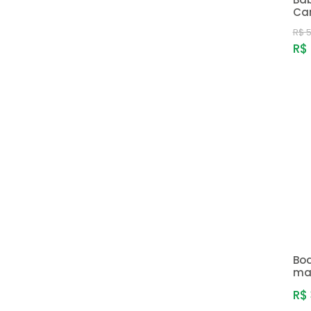
Ca
R$ 
R$
Bod
ma
R$