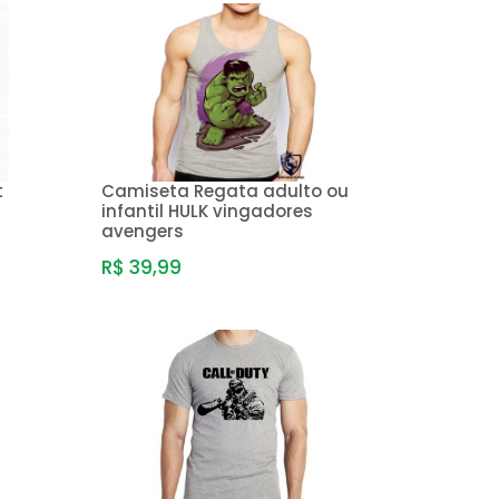
t
Camiseta Regata adulto ou
infantil HULK vingadores
avengers
R$ 39,99