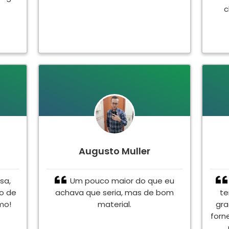
c
Augusto Muller
sa,
Um pouco maior do que eu
to de
achava que seria, mas de bom
te
mo!
material.
gra
forn