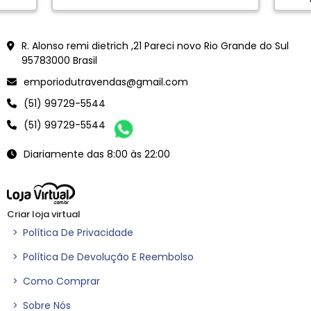
en
<meta name="google-site-verification" content="Vjy-jXCWdJWor6B5dVacZF0Ve6YLtk6oB0rVEFnmYJ
R. Alonso remi dietrich ,21 Pareci novo Rio Grande do Sul
95783000 Brasil
emporiodutravendas@gmail.com
(51) 99729-5544
(51) 99729-5544
Diariamente das 8:00 às 22:00
Criar loja virtual
>
Política De Privacidade
>
Política De Devolução E Reembolso
>
Como Comprar
>
Sobre Nós