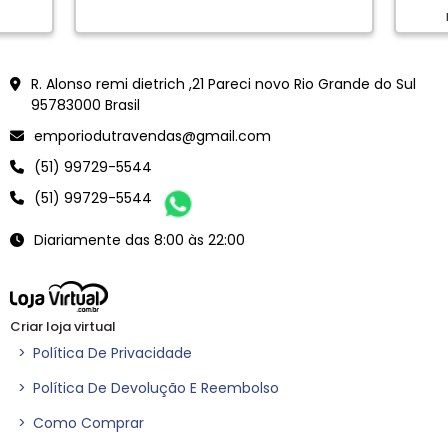
en
<meta name="google-site-verification" content="Vjy-jXCWdJWor6B5dVacZF0Ve6YLtk6oB0rVEFnmYJ
R. Alonso remi dietrich ,21 Pareci novo Rio Grande do Sul
95783000 Brasil
emporiodutravendas@gmail.com
(51) 99729-5544
(51) 99729-5544
Diariamente das 8:00 às 22:00
Criar loja virtual
>
Política De Privacidade
>
Política De Devolução E Reembolso
>
Como Comprar