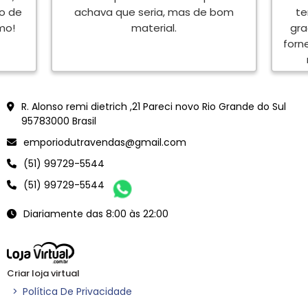
to de
achava que seria, mas de bom
te
mo!
material.
gra
forn
en
<meta name="google-site-verification" content="Vjy-jXCWdJWor6B5dVacZF0Ve6YLtk6oB0rVEFnmYJ
R. Alonso remi dietrich ,21 Pareci novo Rio Grande do Sul
95783000 Brasil
emporiodutravendas@gmail.com
(51) 99729-5544
(51) 99729-5544
Diariamente das 8:00 às 22:00
Criar loja virtual
>
Política De Privacidade