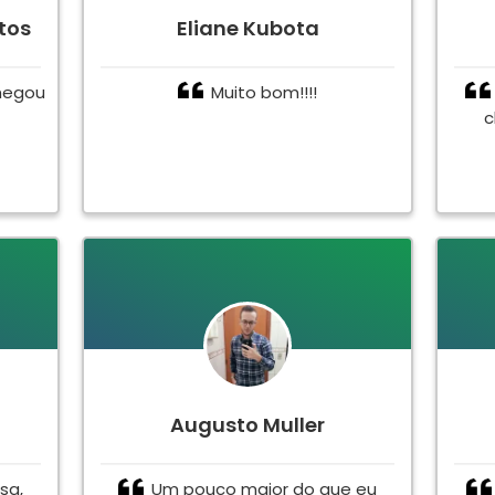
tos
Eliane Kubota
hegou
Muito bom!!!!
c
Augusto Muller
sa,
Um pouco maior do que eu