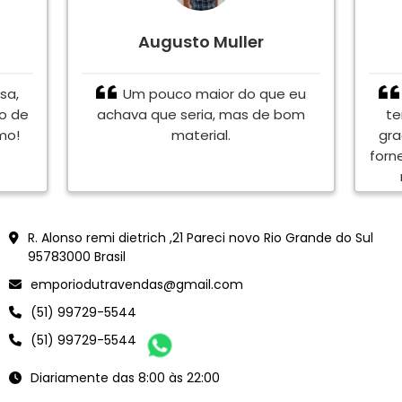
Augusto Muller
sa,
Um pouco maior do que eu
to de
achava que seria, mas de bom
te
mo!
material.
gra
forn
en
<meta name="google-site-verification" content="Vjy-jXCWdJWor6B5dVacZF0Ve6YLtk6oB0rVEFnmYJ
R. Alonso remi dietrich ,21 Pareci novo Rio Grande do Sul
95783000 Brasil
emporiodutravendas@gmail.com
(51) 99729-5544
(51) 99729-5544
Diariamente das 8:00 às 22:00