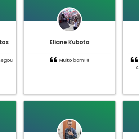
tos
Eliane Kubota
hegou
Muito bom!!!!
c