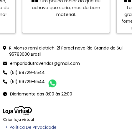
sa,
Um pouco maior do que eu
to de
achava que seria, mas de bom
te
mo!
material.
gra
forn
en
<meta name="google-site-verification" content="Vjy-jXCWdJWor6B5dVacZF0Ve6YLtk6oB0rVEFnmYJ
R. Alonso remi dietrich ,21 Pareci novo Rio Grande do Sul
95783000 Brasil
emporiodutravendas@gmail.com
(51) 99729-5544
(51) 99729-5544
Diariamente das 8:00 às 22:00
Criar loja virtual
>
Política De Privacidade