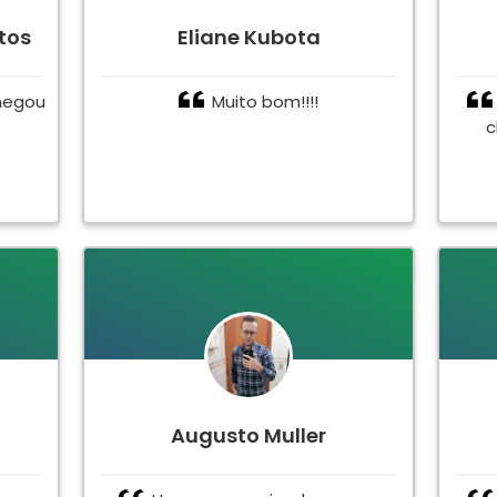
tos
Eliane Kubota
hegou
Muito bom!!!!
c
Augusto Muller