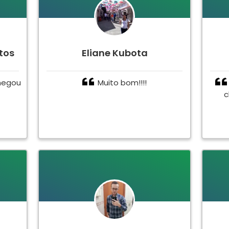
tos
Eliane Kubota
hegou
Muito bom!!!!
c