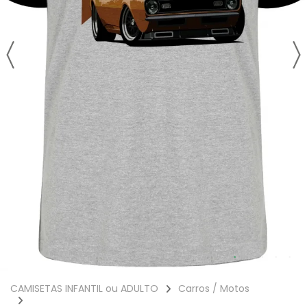
CAMISETAS INFANTIL ou ADULTO
Carros / Motos