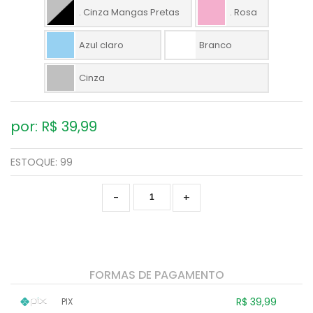
. Cinza Mangas Pretas
. Rosa
Azul claro
Branco
Cinza
por: R$
39,99
ESTOQUE:
99
-
+
FORMAS DE PAGAMENTO
R$ 39,99
PIX