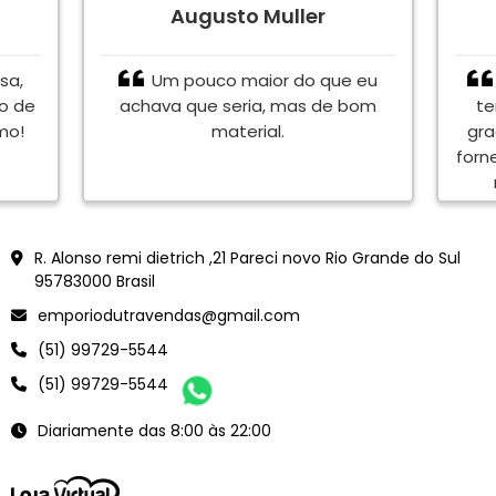
Augusto Muller
sa,
Um pouco maior do que eu
to de
achava que seria, mas de bom
te
mo!
material.
gra
forn
en
<meta name="google-site-verification" content="Vjy-jXCWdJWor6B5dVacZF0Ve6YLtk6oB0rVEFnmYJ
R. Alonso remi dietrich ,21 Pareci novo Rio Grande do Sul
95783000 Brasil
emporiodutravendas@gmail.com
(51) 99729-5544
(51) 99729-5544
Diariamente das 8:00 às 22:00