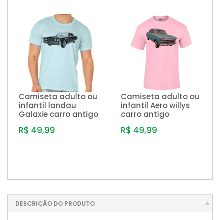
Camiseta adulto ou
Camiseta adulto ou
infantil landau
infantil Aero willys
Galaxie carro antigo
carro antigo
R$ 49,99
R$ 49,99
DESCRIÇÃO DO PRODUTO