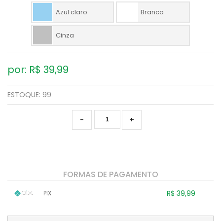
Azul claro
Branco
Cinza
por: R$
39,99
ESTOQUE:
99
-
+
FORMAS DE PAGAMENTO
R$ 39,99
PIX
1x sem juros de R$ 39,99
.
.
.
.
.