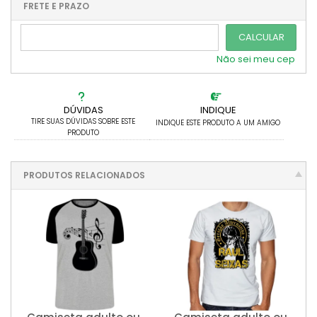
.
.
.
.
.
FRETE E PRAZO
.
CALCULAR
Não sei meu cep
DÚVIDAS
INDIQUE
TIRE SUAS DÚVIDAS SOBRE ESTE
INDIQUE ESTE PRODUTO A UM AMIGO
PRODUTO
PRODUTOS RELACIONADOS