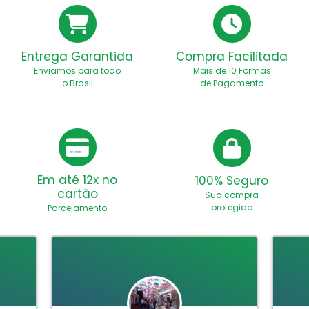
Entrega Garantida
Compra Facilitada
Enviamos para todo
Mais de 10 Formas
o Brasil
de Pagamento
Em até 12x no
100% Seguro
cartão
Sua compra
protegida
Parcelamento