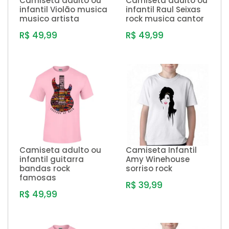
Camiseta adulto ou
Camiseta adulto ou
infantil Violão musica
infantil Raul Seixas
musico artista
rock musica cantor
R$ 49,99
R$ 49,99
Camiseta adulto ou
Camiseta Infantil
infantil guitarra
Amy Winehouse
bandas rock
sorriso rock
famosas
R$ 39,99
R$ 49,99