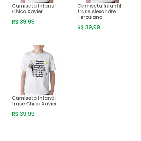
Camiseta Infantil
Camiseta Infantil
Chico Xavier
frase Alexandre
Herculano
R$ 39,99
R$ 39,99
Camiseta Infantil
frase Chico Xavier
R$ 39,99