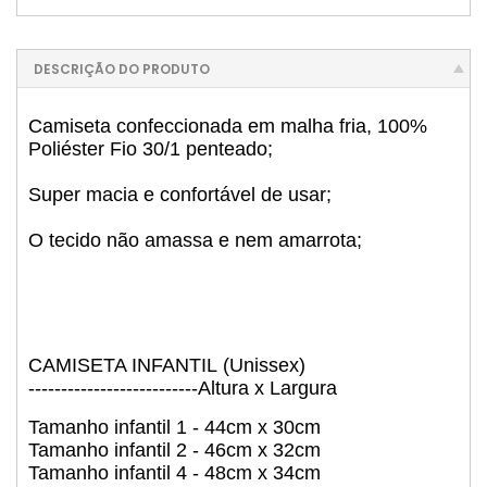
DESCRIÇÃO DO PRODUTO
Camiseta confeccionada em malha fria, 100%
Poliéster Fio 30/1 penteado;
Super macia e confortável de usar;
O tecido não amassa e nem amarrota;
CAMISETA INFANTIL (Unissex)
--------------------------Altura x Largura
Tamanho infantil 1 - 44cm x 30cm
Tamanho infantil 2 - 46cm x 32cm
Tamanho infantil 4 - 48cm x 34cm