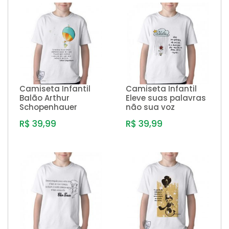
Camiseta Infantil
Camiseta Infantil
Balão Arthur
Eleve suas palavras
Schopenhauer
não sua voz
R$ 39,99
R$ 39,99