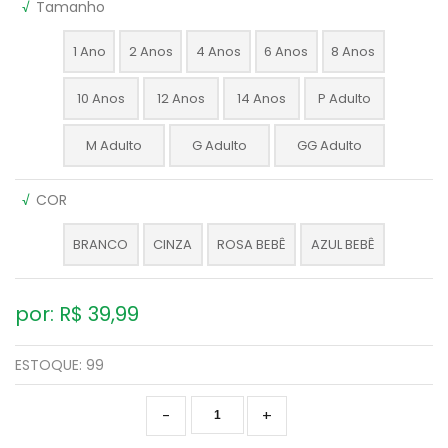
√
Tamanho
1 Ano
2 Anos
4 Anos
6 Anos
8 Anos
10 Anos
12 Anos
14 Anos
P Adulto
M Adulto
G Adulto
GG Adulto
√
COR
BRANCO
CINZA
ROSA BEBÊ
AZUL BEBÊ
por: R$
39,99
ESTOQUE:
99
-
+