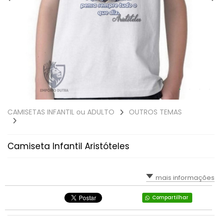
CAMISETAS INFANTIL ou ADULTO
OUTROS TEMAS
Camiseta Infantil Aristóteles
mais informações
Compartilhar