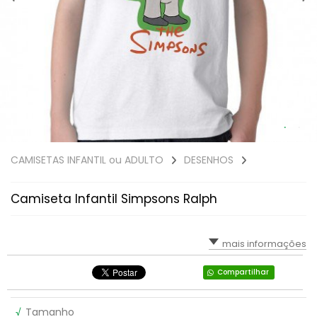
CAMISETAS INFANTIL ou ADULTO
DESENHOS
Camiseta Infantil Simpsons Ralph
mais informações
Compartilhar
√
Tamanho