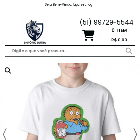
Seja Bem-Vindo, faça seu login
emporiodutravendas@gmail.com
(51) 99729-5544
0
ITEM
R$ 0,00