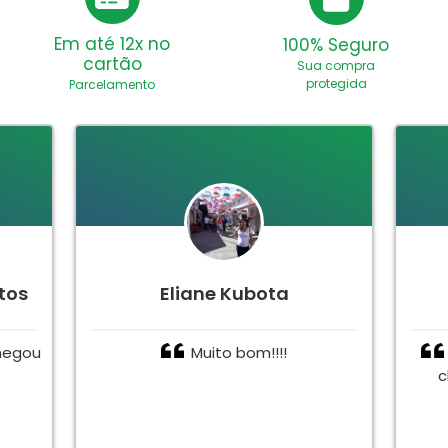
Em até 12x no
100% Seguro
cartão
Sua compra
protegida
Parcelamento
tos
Eliane Kubota
hegou
Muito bom!!!!
c