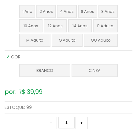
1 Ano
2 Anos
4 Anos
6 Anos
8 Anos
10 Anos
12 Anos
14 Anos
P Adulto
M Adulto
G Adulto
GG Adulto
√
COR
BRANCO
CINZA
por: R$
39,99
ESTOQUE:
99
-
+