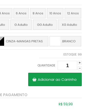
4 Anos
6 Anos
8 Anos
10 Anos
12 Anos
ulto
G Adulto
GG Adulto
XG Adulto
CINZA-MANGAS PRETAS
.BRANCO
ESTOQUE:
99
+
QUANTIDADE
-
Adicionar ao Carrinho
DE PAGAMENTO
R$ 59,99