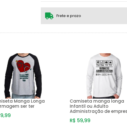
1x sem juros de R$ 59,99
.
.
.
.
.
.
Frete e prazo
iseta Manga Longa
Camiseta manga longa
ermagem ser ter
Infantil ou Adulto
Administração de empre
39,99
R$ 59,99