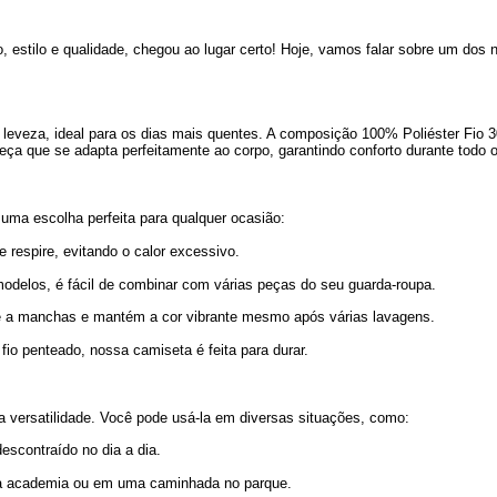
estilo e qualidade, chegou ao lugar certo! Hoje, vamos falar sobre um dos 
 e leveza, ideal para os dias mais quentes. A composição 100% Poliéster Fio
a que se adapta perfeitamente ao corpo, garantindo conforto durante todo o
uma escolha perfeita para qualquer ocasião:
e respire, evitando o calor excessivo.
odelos, é fácil de combinar com várias peças do seu guarda-roupa.
te a manchas e mantém a cor vibrante mesmo após várias lavagens.
io penteado, nossa camiseta é feita para durar.
 versatilidade. Você pode usá-la em diversas situações, como:
scontraído no dia a dia.
a na academia ou em uma caminhada no parque.