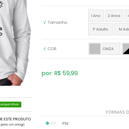
1 Ano
2 Anos
√
Tamanho
P Adulto
M Ad
√
COR
CINZA
por: R$
59,99
ompartilhar
FORMAS 
UE ESTE PRODUTO
PIX
e para um amigo