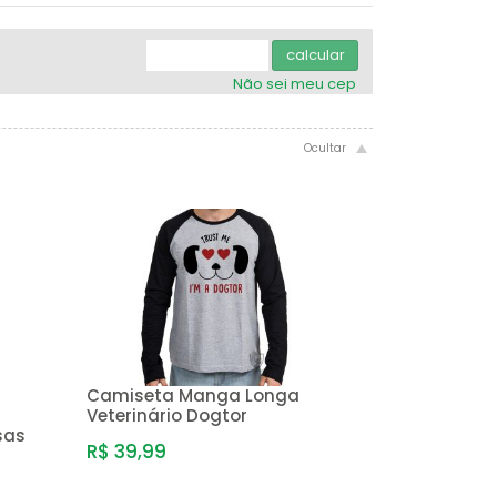
.
.
.
.
.
calcular
Não sei meu cep
Camiseta Manga Longa
Veterinário Dogtor
sas
R$ 39,99