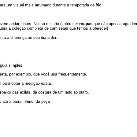
ra um visual mais arrumado durante a temporada de frio.
devem andar juntos. Nossa missão é oferecer
roupas
que não apenas agradem
cubra a coleção completa de camisetas que temos a oferecer!
ta a diferença no seu dia a dia.
guia simples:
eta, por exemplo, que você usa frequentemente.
el para obter a medição exata.
baixo das axilas, da costura de um lado ao outro.
até a barra inferior da peça