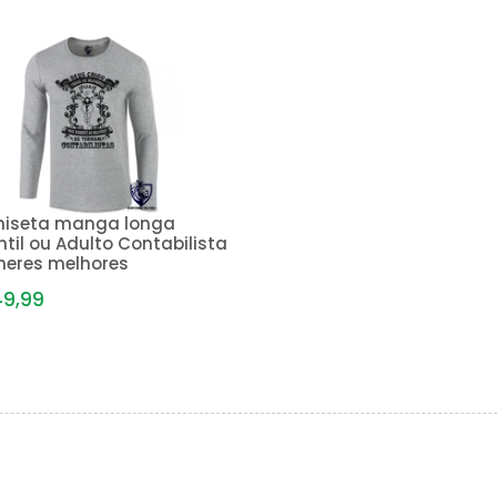
iseta manga longa
ntil ou Adulto Contabilista
heres melhores
49,99