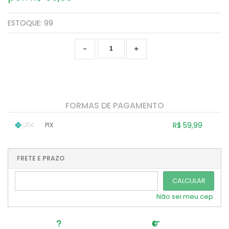
ESTOQUE:
99
-
+
FORMAS DE PAGAMENTO
R$ 59,99
PIX
1x sem juros de R$ 59,99
.
.
.
.
.
.
.
.
.
.
FRETE E PRAZO
.
CALCULAR
Não sei meu cep