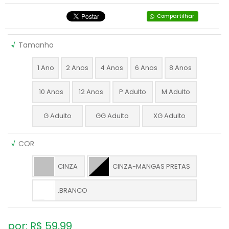
Compartilhar
√
Tamanho
1 Ano
2 Anos
4 Anos
6 Anos
8 Anos
10 Anos
12 Anos
P Adulto
M Adulto
G Adulto
GG Adulto
XG Adulto
√
COR
CINZA
CINZA-MANGAS PRETAS
.BRANCO
por: R$
59,99