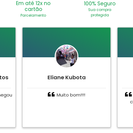
Em até 12x no
100% Seguro
cartão
Sua compra
protegida
Parcelamento
tos
Eliane Kubota
hegou
Muito bom!!!!
c