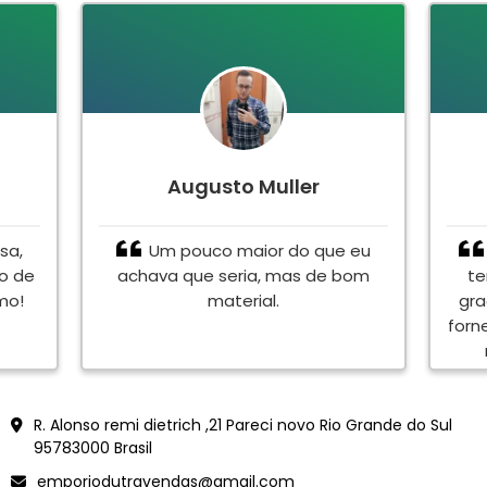
Augusto Muller
sa,
Um pouco maior do que eu
to de
achava que seria, mas de bom
te
mo!
material.
gra
forn
en
<meta name="google-site-verification" content="Vjy-jXCWdJWor6B5dVacZF0Ve6YLtk6oB0rVEFnmYJ
R. Alonso remi dietrich ,21 Pareci novo Rio Grande do Sul
95783000 Brasil
emporiodutravendas@gmail.com