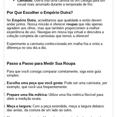
Camadas:
Use-a sob uma camisa ou um cardigã para um
visual mais arrumado durante a temporada de frio.
Por Que Escolher o Empório Dutra?
No
Empório Dutra
, acreditamos que qualidade e estilo devem
andar juntos. Nossa missão é oferecer
roupas
que não apenas
agradem aos olhos, mas que também proporcionem a melhor
experiência de uso. Navegue em nossa loja virtual e descubra a
coleção completa de camisetas que temos a oferecer!
Experimente a camiseta confeccionada em malha fria e sinta a
diferença no seu dia a dia.
Passo a Passo para Medir Sua Roupa
Para que você consiga comparar corretamente, siga este guia
simples:
Escolha uma peça que você gosta:
Pode ser uma camiseta, por
exemplo, que você usa frequentemente.
Prepare uma fita métrica:
Utilize uma fita métrica flexível para
obter a medição exata.
Meça a largura:
Com a peça estendida, meça a largura debaixo
das axilas, da costura de um lado ao outro.