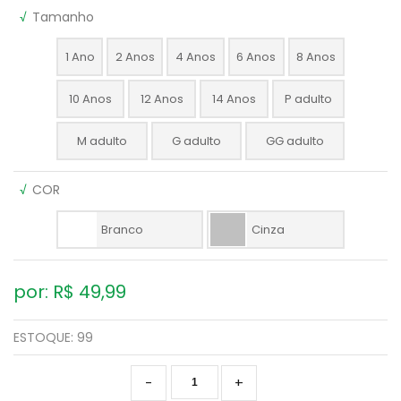
√
Tamanho
1 Ano
2 Anos
4 Anos
6 Anos
8 Anos
10 Anos
12 Anos
14 Anos
P adulto
M adulto
G adulto
GG adulto
√
COR
Branco
Cinza
por: R$
49,99
ESTOQUE:
99
-
+