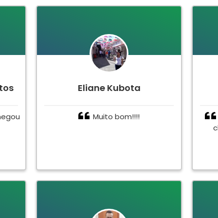
tos
Eliane Kubota
hegou
Muito bom!!!!
c