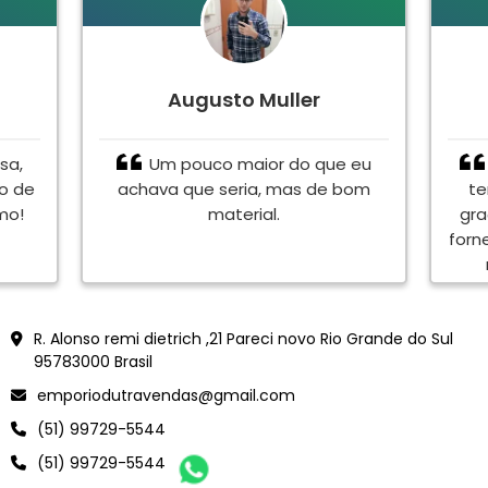
Augusto Muller
sa,
Um pouco maior do que eu
to de
achava que seria, mas de bom
te
mo!
material.
gra
forn
en
<meta name="google-site-verification" content="Vjy-jXCWdJWor6B5dVacZF0Ve6YLtk6oB0rVEFnmYJ
R. Alonso remi dietrich ,21 Pareci novo Rio Grande do Sul
95783000 Brasil
emporiodutravendas@gmail.com
(51) 99729-5544
(51) 99729-5544