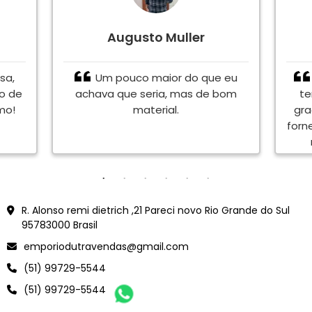
Augusto Muller
sa,
Um pouco maior do que eu
to de
achava que seria, mas de bom
te
mo!
material.
gra
forn
en
<meta name="google-site-verification" content="Vjy-jXCWdJWor6B5dVacZF0Ve6YLtk6oB0rVEFnmYJ
R. Alonso remi dietrich ,21 Pareci novo Rio Grande do Sul
95783000 Brasil
emporiodutravendas@gmail.com
(51) 99729-5544
(51) 99729-5544