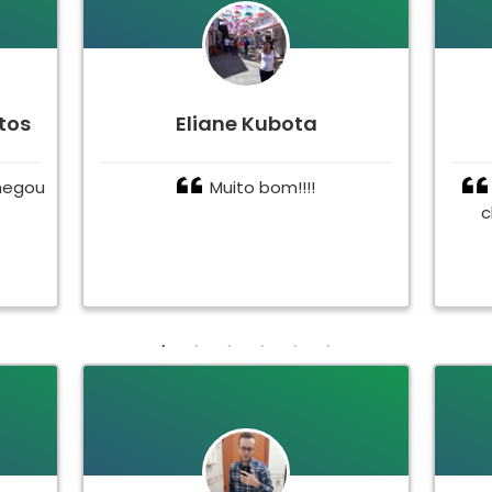
tos
Eliane Kubota
hegou
Muito bom!!!!
c