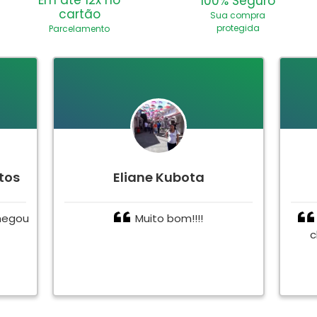
Em até 12x no
100% Seguro
cartão
Sua compra
protegida
Parcelamento
tos
Eliane Kubota
hegou
Muito bom!!!!
c