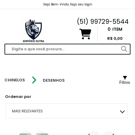
Seja Bem-Vindo, faça seu login
emporiodutravendas@gmail.com
(51) 99729-5544
0
ITEM
R$ 0,00
CHINELOS
DESENHOS
Filtros
Ordenar por
MAIS RELEVANTES
MAIS VENDIDOS