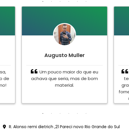
Augusto Muller
sa,
Um pouco maior do que eu
to de
achava que seria, mas de bom
te
mo!
material.
gra
forn
en
<meta name="google-site-verification" content="Vjy-jXCWdJWor6B5dVacZF0Ve6YLtk6oB0rVEFnmYJ
R. Alonso remi dietrich ,21 Pareci novo Rio Grande do Sul