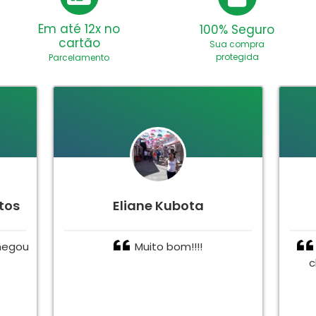
Em até 12x no
100% Seguro
cartão
Sua compra
protegida
Parcelamento
tos
Eliane Kubota
hegou
Muito bom!!!!
c