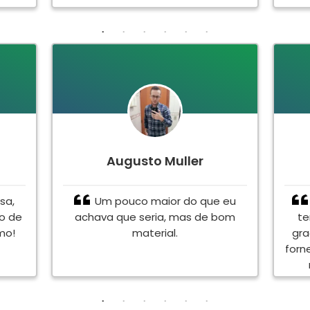
Augusto Muller
sa,
Um pouco maior do que eu
to de
achava que seria, mas de bom
te
mo!
material.
gra
forn
en