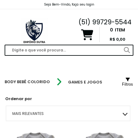
Seja Bem-Vindo, faça seu login
emporiodutravendas@gmail.com
(51) 99729-5544
0
ITEM
R$ 0,00
BODY BEBÊ COLORIDO
GAMES E JOGOS
Filtros
Ordenar por
MAIS RELEVANTES
MAIS VENDIDOS