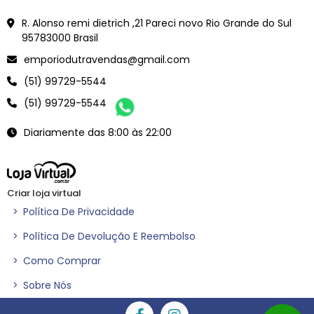
<meta name="google-site-verification" content="Vjy-jXCWdJWor6B5dVacZF0Ve6YLtk6oB0rVEFnmYJ
R. Alonso remi dietrich ,21 Pareci novo Rio Grande do Sul
95783000 Brasil
emporiodutravendas@gmail.com
(51) 99729-5544
(51) 99729-5544
Diariamente das 8:00 às 22:00
Criar loja virtual
>
Política De Privacidade
>
Política De Devolução E Reembolso
>
Como Comprar
>
Sobre Nós