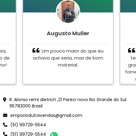
Augusto Muller
sa,
Um pouco maior do que eu
to de
achava que seria, mas de bom
te
mo!
material.
gra
forn
en
<meta name="google-site-verification" content="Vjy-jXCWdJWor6B5dVacZF0Ve6YLtk6oB0rVEFnmYJ
R. Alonso remi dietrich ,21 Pareci novo Rio Grande do Sul
95783000 Brasil
emporiodutravendas@gmail.com
(51) 99729-5544
(51) 99729-5544