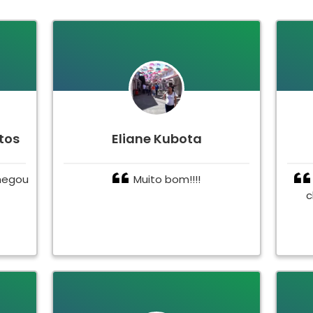
tos
Eliane Kubota
hegou
Muito bom!!!!
c