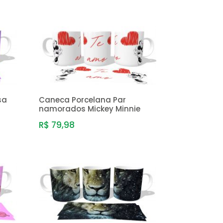
sa
Caneca Porcelana Par
namorados Mickey Minnie
R$ 79,98