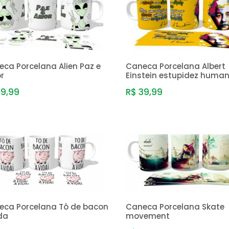
ca Porcelana Alien Paz e
Caneca Porcelana Albert
r
Einstein estupidez huma
39,99
R$ 39,99
eca Porcelana Tô de bacon
Caneca Porcelana Skate
da
movement