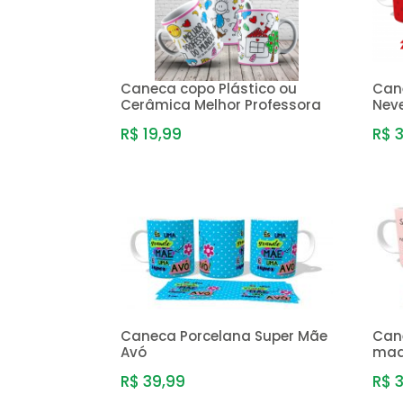
Caneca copo Plástico ou
Can
Cerâmica Melhor Professora
Nev
R$ 19,99
R$ 
Caneca Porcelana Super Mãe
Can
Avó
mad
R$ 39,99
R$ 