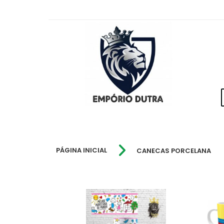
PÁGINA INICIAL
CANECAS PORCELANA