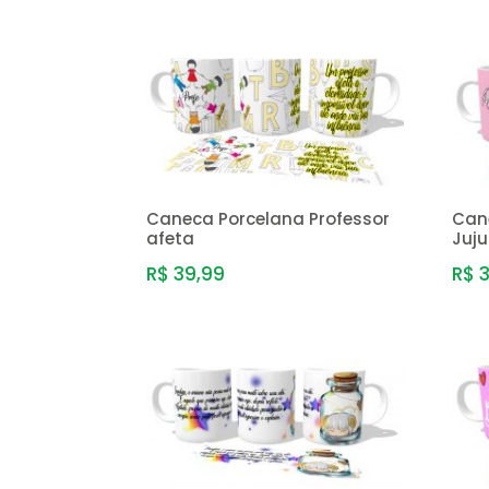
Caneca Porcelana Professor
Can
afeta
Juj
R$ 39,99
R$ 