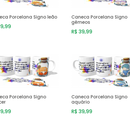
eca Porcelana Signo leão
Caneca Porcelana Signo
gêmeos
39,99
R$ 39,99
eca Porcelana Signo
Caneca Porcelana Signo
cer
aquário
39,99
R$ 39,99