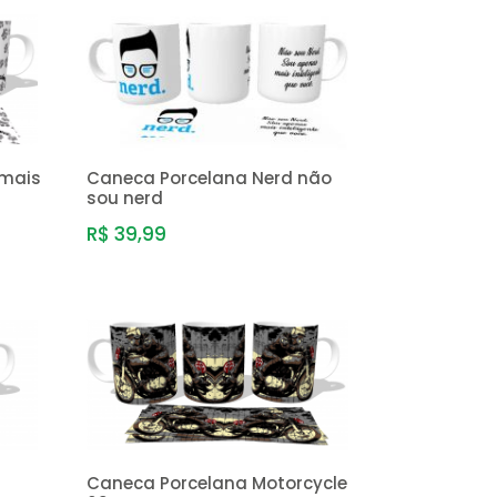
imais
Caneca Porcelana Nerd não
sou nerd
R$ 39,99
Caneca Porcelana Motorcycle