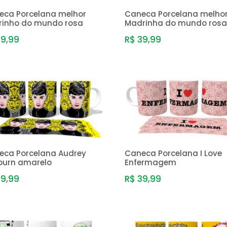
eca Porcelana melhor
Caneca Porcelana melho
rinho do mundo rosa
Madrinha do mundo rosa
39,99
R$ 39,99
eca Porcelana Audrey
Caneca Porcelana I Love
burn amarelo
Enfermagem
39,99
R$ 39,99