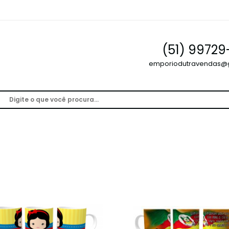
(51) 9972
emporiodutravendas@