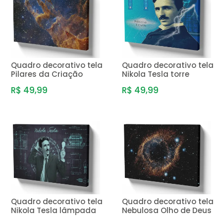
Quadro decorativo tela
Quadro decorativo tela
Pilares da Criação
Nikola Tesla torre
R$ 49,99
R$ 49,99
Quadro decorativo tela
Quadro decorativo tela
Nikola Tesla lâmpada
Nebulosa Olho de Deus