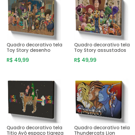
Quadro decorativo tela
Quadro decorativo tela
Toy Story desenho
Toy Story assustados
R$ 49,99
R$ 49,99
Quadro decorativo tela
Quadro decorativo tela
Titio Avô espaço tigreza
Thundercats Lion