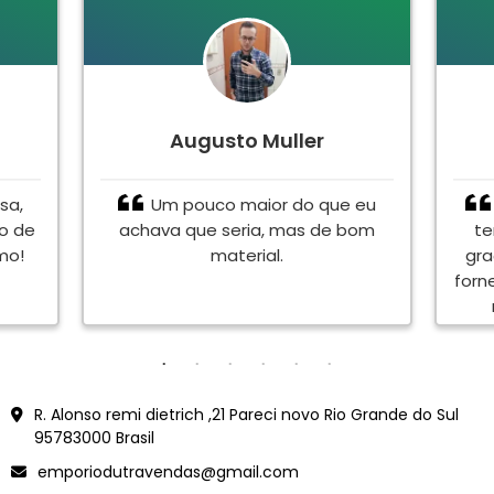
Augusto Muller
sa,
Um pouco maior do que eu
to de
achava que seria, mas de bom
te
mo!
material.
gra
forn
en
<meta name="google-site-verification" content="Vjy-jXCWdJWor6B5dVacZF0Ve6YLtk6oB0rVEFnmYJ
R. Alonso remi dietrich ,21 Pareci novo Rio Grande do Sul
95783000 Brasil
emporiodutravendas@gmail.com