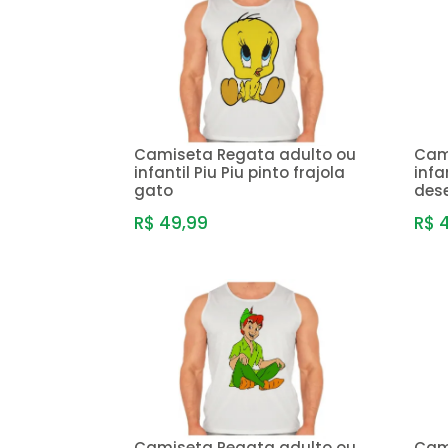
Camiseta Regata adulto ou
Cam
infantil Piu Piu pinto frajola
infa
gato
des
R$ 49,99
R$ 
Camiseta Regata adulto ou
Cam