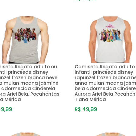
iseta Regata adulto ou
Camiseta Regata adulto
ntil princesas disney
infantil princesas disney
nzel frozen branca neve
rapunzel frozen branca n
a mulan moana jasmine
anna mulan moana jasm
a adormecida Cinderela
bela adormecida Cindere
ra Ariel Bela, Pocahontas
Aurora Ariel Bela Pocaho
na Mérida
Tiana Mérida
49,99
R$ 49,99