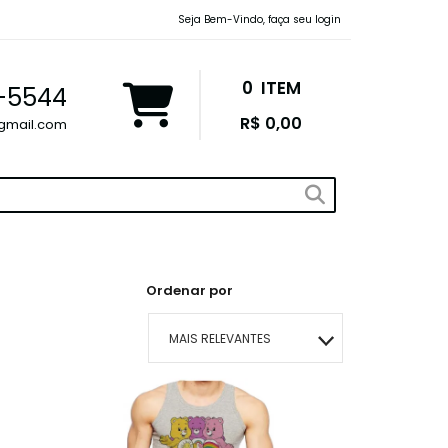
Seja Bem-Vindo, faça seu login
0
ITEM
9-5544
R$ 0,00
gmail.com
Ordenar por
MAIS RELEVANTES
MAIS VENDIDOS
MENOR PREÇO