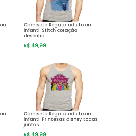
 ou
Camiseta Regata adulto ou
infantil Stitch coração
desenho
R$ 49,99
 ou
Camiseta Regata adulto ou
infantil Princesas disney todas
juntas
R$ 49,99