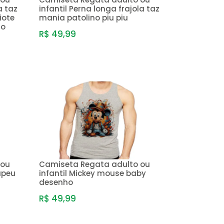
a taz
infantil Perna longa frajola taz
iote
mania patolino piu piu
ho
R$ 49,99
 ou
Camiseta Regata adulto ou
apeu
infantil Mickey mouse baby
desenho
R$ 49,99