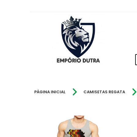
PÁGINA INICIAL
CAMISETAS REGATA