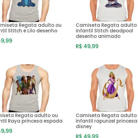
miseta Regata adulto ou
Camiseta Regata adulto
ntil Stitch e Lilo desenho
infantil Stitch deadpool
desenho animado
49,99
R$ 49,99
iseta Regata adulto ou
Camiseta Regata adulto
ntil Raya princesa espada
infantil rapunzel princesa
disney
49,99
R$ 49,99