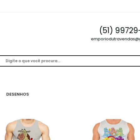
(51) 9972
emporiodutravendas@
DESENHOS