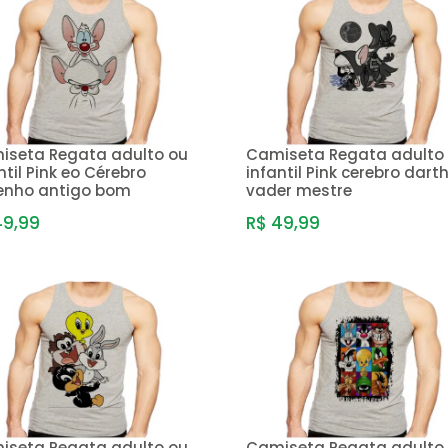
iseta Regata adulto ou
Camiseta Regata adulto
ntil Pink eo Cérebro
infantil Pink cerebro dart
enho antigo bom
vader mestre
49,99
R$ 49,99
iseta Regata adulto ou
Camiseta Regata adulto