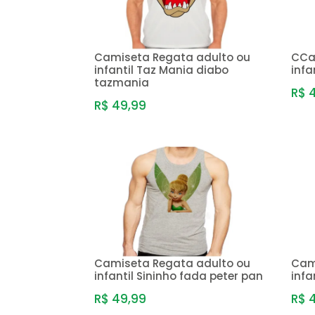
Camiseta Regata adulto ou
CCa
infantil Taz Mania diabo
infa
tazmania
R$ 
R$ 49,99
Camiseta Regata adulto ou
Cam
infantil Sininho fada peter pan
infa
R$ 49,99
R$ 