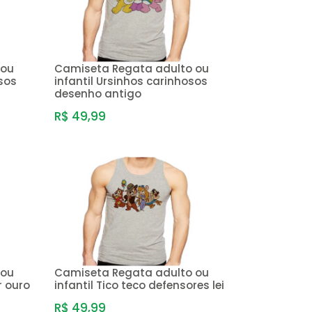
MAIOR PREÇO
A - Z
 ou
Camiseta Regata adulto ou
osos
infantil Ursinhos carinhosos
desenho antigo
R$ 49,99
 ou
Camiseta Regata adulto ou
r ouro
infantil Tico teco defensores lei
R$ 49,99