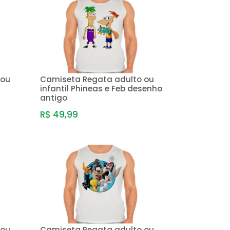
 ou
Camiseta Regata adulto ou
h
infantil Phineas e Feb desenho
antigo
R$ 49,99
 ou
Camiseta Regata adulto ou